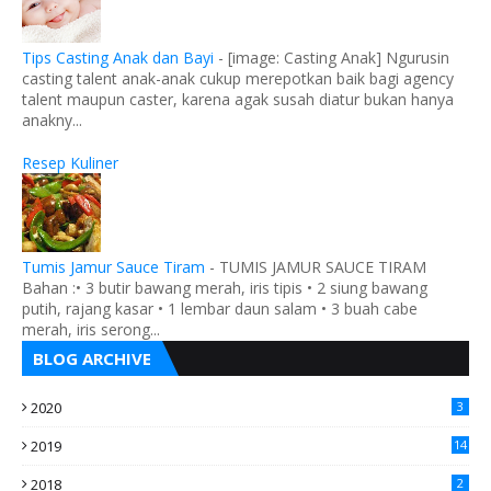
Tips Casting Anak dan Bayi
-
[image: Casting Anak] Ngurusin
casting talent anak-anak cukup merepotkan baik bagi agency
talent maupun caster, karena agak susah diatur bukan hanya
anakny...
Resep Kuliner
Tumis Jamur Sauce Tiram
-
TUMIS JAMUR SAUCE TIRAM
Bahan :• 3 butir bawang merah, iris tipis • 2 siung bawang
putih, rajang kasar • 1 lembar daun salam • 3 buah cabe
merah, iris serong...
BLOG ARCHIVE
2020
3
2019
14
2018
2