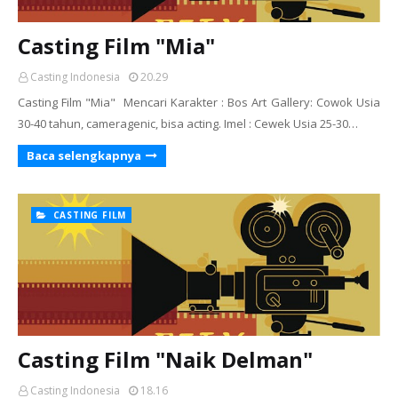
Casting Film "Mia"
Casting Indonesia
20.29
Casting Film "Mia" Mencari Karakter : Bos Art Gallery: Cowok Usia
30-40 tahun, cameragenic, bisa acting. Imel : Cewek Usia 25-30…
Baca selengkapnya
CASTING FILM
Casting Film "Naik Delman"
Casting Indonesia
18.16