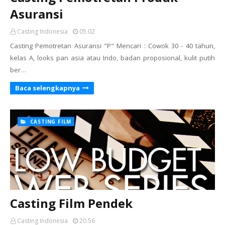
Asuransi
Casting Indonesia
05.02
Casting Pemotretan Asuransi "P" Mencari : Cowok 30 - 40 tahun,
kelas A, looks pan asia atau Indo, badan proposional, kulit putih
ber…
Baca selengkapnya
CASTING FILM
Casting Film Pendek
Casting Indonesia
20.56