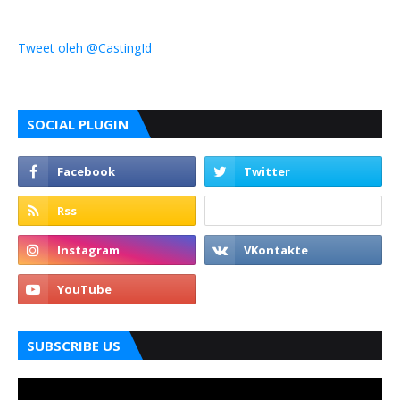
Tweet oleh @CastingId
SOCIAL PLUGIN
SUBSCRIBE US