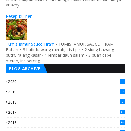
anakny...
Resep Kuliner
Tumis Jamur Sauce Tiram
-
TUMIS JAMUR SAUCE TIRAM
Bahan :• 3 butir bawang merah, iris tipis • 2 siung bawang
putih, rajang kasar • 1 lembar daun salam • 3 buah cabe
merah, iris serong...
BLOG ARCHIVE
2020
3
2019
14
2018
2
2017
63
2016
62
5