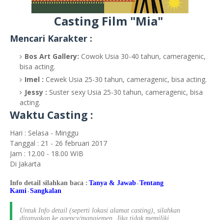
Casting Film "Mia"
Mencari Karakter :
Bos Art Gallery:
Cowok Usia 30-40 tahun, cameragenic,
bisa acting.
Imel :
Cewek Usia 25-30 tahun, cameragenic, bisa acting.
Jessy :
Suster sexy Usia 25-30 tahun, cameragenic, bisa
acting.
Waktu Casting :
Hari : Selasa - Minggu
Tanggal : 21 - 26 februari 2017
Jam : 12.00 - 18.00 WIB
Di Jakarta
Info detail silahkan baca :
Tanya & Jawab
Tentang
-
Kami
S
angkalan
-
Untuk Info detail (seperti lokasi alamat casting), silahkan
ditanyakan ke agency/manajemen. Jika tidak memiliki