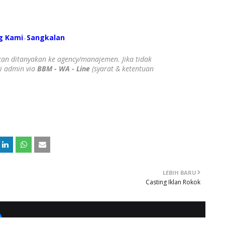
g Kami
S
angkalan
-
ahkan ditanyakan ke agency/manajemen. Jika tidak
gi admin via
BBM - WA - Line
(syarat & ketentuan
LEBIH BARU
Casting Iklan Rokok