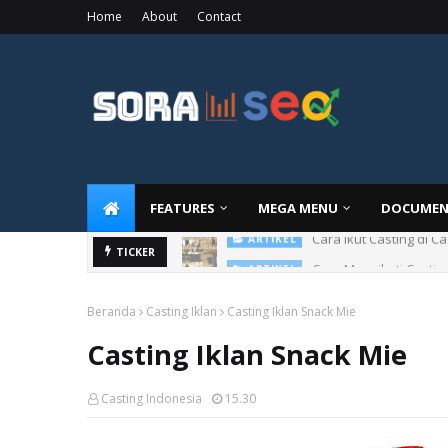
Home
About
Contact
FEATURES
MEGA MENU
DOCUMEN
Cara Ikut Casting di C
ARTIKEL
Cara Mengikuti Castin
TICKER
ARTIKEL
Beranda
Casting Iklan
Casting Iklan Snack Mie
Casting Iklan Snack Mie
Casting Indonesia
15.30