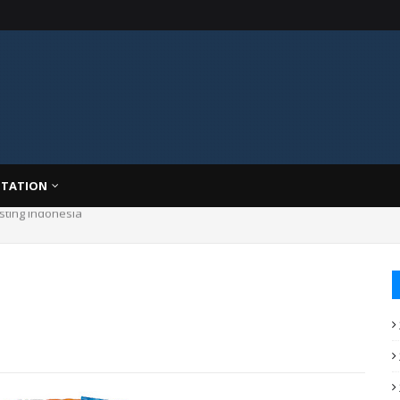
TATION
asting Indonesia
g