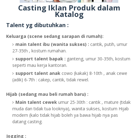
Casting Iklan Produk dalam
Katalog
Talent yg dibutuhkan :
Keluarga (scene sedang sarapan di rumah):
main talent ibu (wanita sukses) :
cantik, putih, umur
27-35th , kostum rumahan.
support talent bapak :
ganteng, umur 30-35th, kostum
seperti mau kerja kantoran.
support talent anak
cowo (kakak) 8-10th , anak cewe
(adik) 6-7th : cakep, cantik, tidak rewel.
Hijab (sedang mau beli rumah baru) :
Main talent cewek
umur 25-30th : cantik , mature (tidak
muda dan tidak tua looknya), wanita sukses, kostum Hijab
modern (kalo tidak hijab boleh ya bawa hijab nya pas
datang casting.
Jogging :