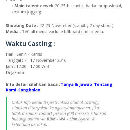
Main talent cewek
20-25th : cantik, badan proposional,
kostum jogging.
Shooting Date :
22-23 November (standby 2 day shoot)
Media :
TVC all media exclude billboard dan cinema.
Waktu Casting :
Hari : Senin - Kamis
Tanggal : 7 - 17 November 2016
Jam : 12.00 - 17.00 WIB
Di Jakarta
Info detail silahkan baca :
Tanya & Jawab
Tentang
-
Kami
S
angkalan
-
Untuk Info detail (seperti lokasi alamat casting),
silahkan ditanyakan ke agency/manajemen. Jika
tidak memiliki contact person (CP) mereka, silahkan
hubungi admin via
BBM - WA - Line
(syarat &
ketentuan berlaku)
.