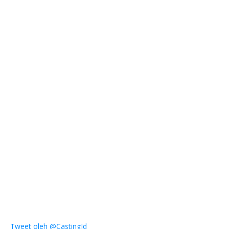
Tweet oleh @CastingId