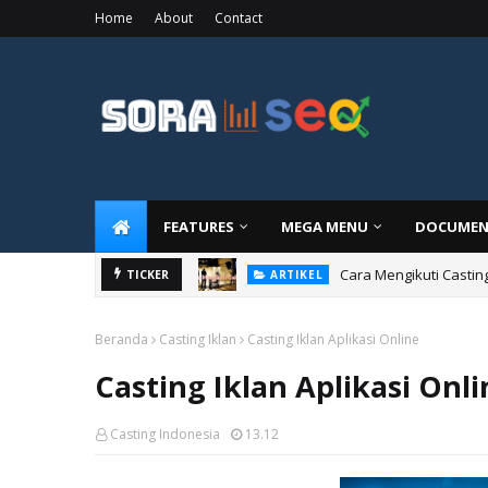
Home
About
Contact
FEATURES
MEGA MENU
DOCUMEN
Cara Mengikuti Castin
TICKER
ARTIKEL
Beranda
Casting Iklan
Casting Iklan Aplikasi Online
Casting Iklan Aplikasi Onli
Casting Indonesia
13.12