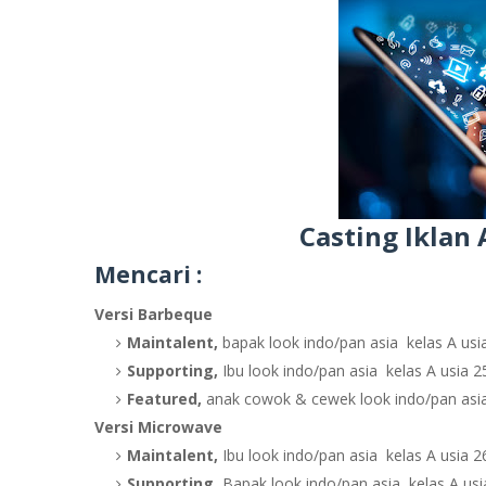
Casting Iklan 
Mencari :
Versi Barbeque
Maintalent,
bapak look indo/pan asia kelas A usi
Supporting,
Ibu look indo/pan asia kelas A usia 2
Featured,
anak cowok & cewek look indo/pan asia 
Versi Microwave
Maintalent,
Ibu look indo/pan asia kelas A usia 2
Supporting,
Bapak look indo/pan asia kelas A usi