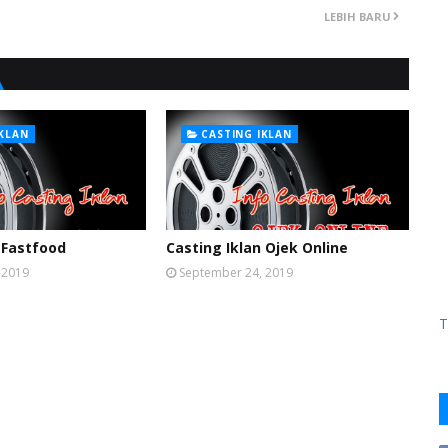
LEBIH BARU
IKLAN
CASTING IKLAN
 Fastfood
Casting Iklan Ojek Online
 2019
September 24, 2019
T