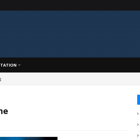
TATION
g
ne