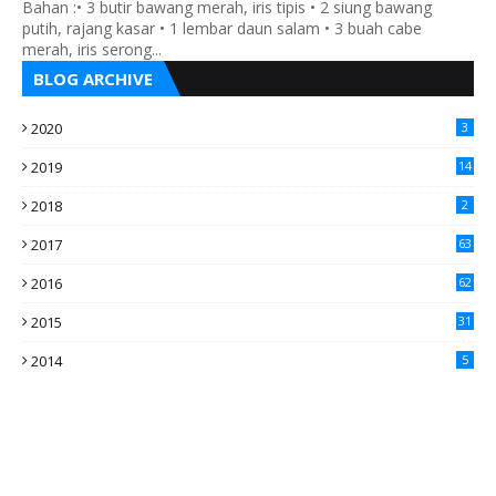
Bahan :• 3 butir bawang merah, iris tipis • 2 siung bawang
putih, rajang kasar • 1 lembar daun salam • 3 buah cabe
merah, iris serong...
BLOG ARCHIVE
2020
3
2019
14
2018
2
2017
63
2016
62
5
2015
31
4
2014
5