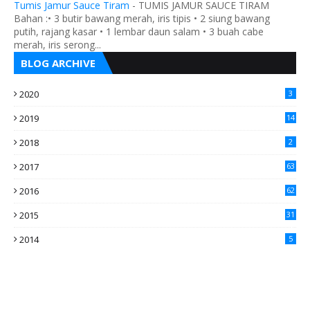
Tumis Jamur Sauce Tiram
-
TUMIS JAMUR SAUCE TIRAM
Bahan :• 3 butir bawang merah, iris tipis • 2 siung bawang
putih, rajang kasar • 1 lembar daun salam • 3 buah cabe
merah, iris serong...
BLOG ARCHIVE
2020
3
2019
14
2018
2
2017
63
2016
62
5
2015
31
4
2014
5