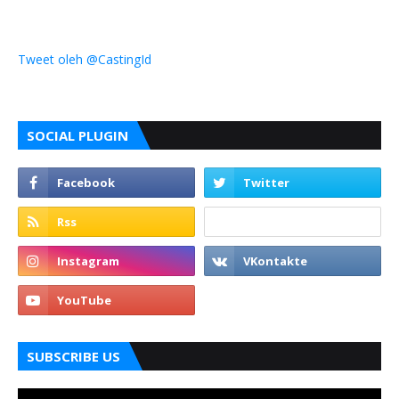
Tweet oleh @CastingId
SOCIAL PLUGIN
SUBSCRIBE US