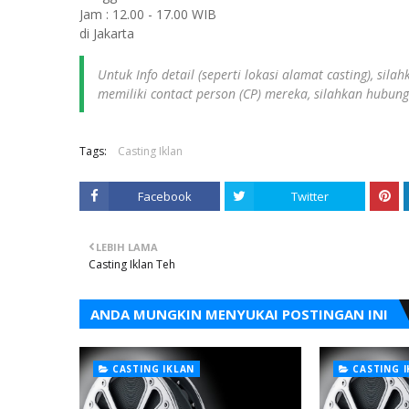
Jam : 12.00 - 17.00 WIB
di Jakarta
Untuk Info detail (seperti lokasi alamat casting), sil
memiliki contact person (CP) mereka, silahkan hubun
Tags:
Casting Iklan
Facebook
Twitter
LEBIH LAMA
Casting Iklan Teh
ANDA MUNGKIN MENYUKAI POSTINGAN INI
CASTING IKLAN
CASTING 