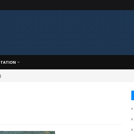
TATION
g