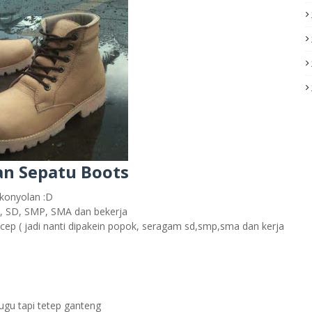
an Sepatu Boots
-konyolan :D
i, SD, SMP, SMA dan bekerja
cecep ( jadi nanti dipakein popok, seragam sd,smp,sma dan kerja
ugu tapi tetep ganteng