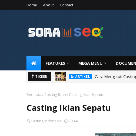
Home
About
Contact
FEATURES
MEGA MENU
DOCUMEN
Cara Mengikuti Castin
TICKER
ARTIKEL
Beranda
Casting Iklan
Casting Iklan Sepatu
Casting Iklan Sepatu
Casting Indonesia
20.44