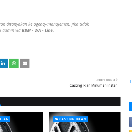
ahkan ditanyakan ke agency/manajemen. Jika tidak
gi admin via
BBM - WA - Line.
LEBIH BARU
T
Casting Iklan Minuman Instan
IKLAN
CASTING IKLAN