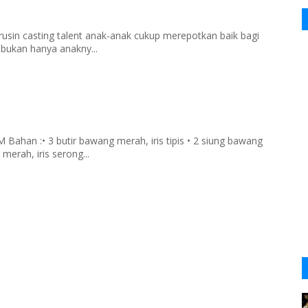
rusin casting talent anak-anak cukup merepotkan baik bagi
 bukan hanya anakny...
han :• 3 butir bawang merah, iris tipis • 2 siung bawang
merah, iris serong...