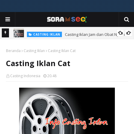
Cara Menjadi Artis
ARTIKEL
Casting Iklan Jam dan Obat Nyamuk
CASTING IKLAN
Beranda
Casting Iklan
Casting Iklan Cat
Casting Iklan Cat
Casting Indonesia
20.48