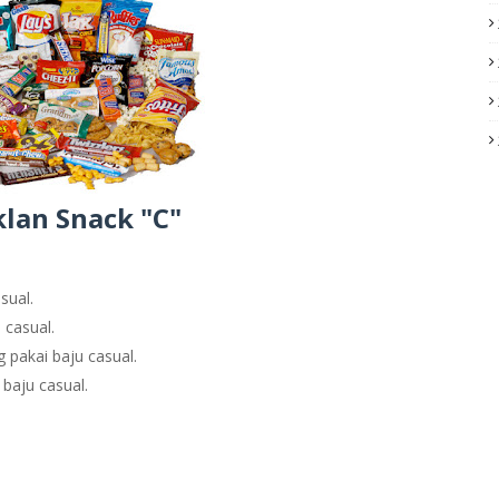
klan Snack "C"
asual.
 casual.
 pakai baju casual.
baju casual.