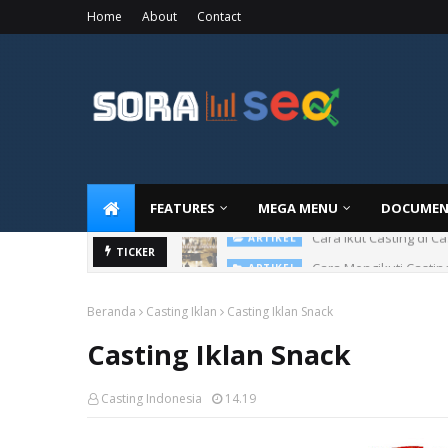
Home
About
Contact
FEATURES
MEGA MENU
DOCUMEN
Cara Ikut Casting di C
ARTIKEL
Cara Mengikuti Castin
TICKER
ARTIKEL
Beranda
Casting Iklan
Casting Iklan Snack
Casting Iklan Snack
Casting Indonesia
14.19