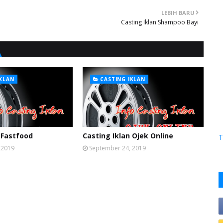
LEBIH BARU
Casting Iklan Shampoo Bayi
IKLAN
CASTING IKLAN
 Fastfood
Casting Iklan Ojek Online
T
 2019
September 24, 2019