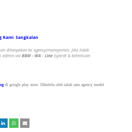
g Kami
S
angkalan
-
ahkan ditanyakan ke agency/manajemen. Jika tidak
gi admin via
BBM - WA - Line
(syarat & ketentuan
ing
di google play store. Dikelola oleh salah satu agency model