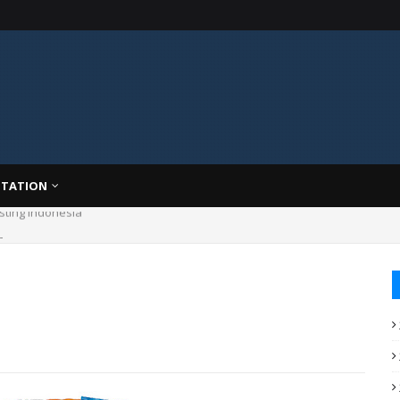
TATION
asting Indonesia
g