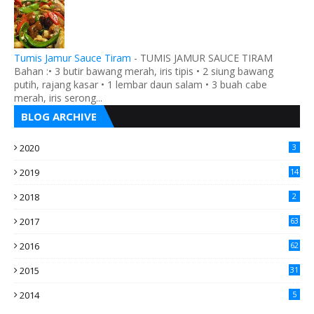
Tumis Jamur Sauce Tiram
-
TUMIS JAMUR SAUCE TIRAM
Bahan :• 3 butir bawang merah, iris tipis • 2 siung bawang
putih, rajang kasar • 1 lembar daun salam • 3 buah cabe
merah, iris serong...
BLOG ARCHIVE
2020
3
2019
14
2018
2
2017
63
2016
62
5
2015
31
4
2014
5