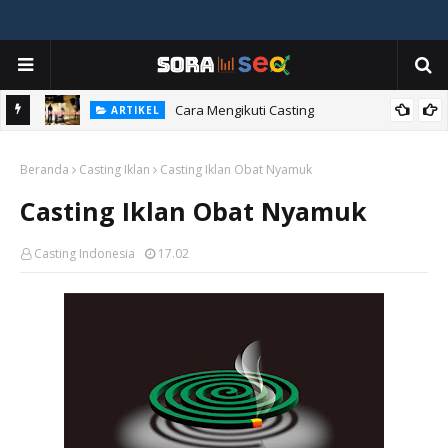
ia
Cara Mengikuti Casting
ARTIKEL
Beranda
Casting Iklan
Casting Iklan Obat Nyamuk
Casting Iklan Obat Nyamuk
Casting Indonesia
17.02