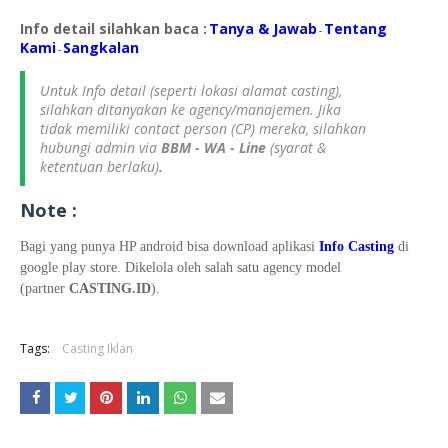
Info detail silahkan baca :
Tanya & Jawab
Tentang
-
Kami
S
angkalan
-
Untuk Info detail (seperti lokasi alamat casting),
silahkan ditanyakan ke agency/manajemen. Jika
tidak memiliki contact person (CP) mereka, silahkan
hubungi admin via
BBM - WA - Line
(syarat &
ketentuan berlaku)
.
Note :
Bagi yang punya HP android bisa download aplikasi
Info Casting
di
google play store. Dikelola oleh salah satu agency model
(partner
CASTING.ID
).
Tags:
Casting Iklan