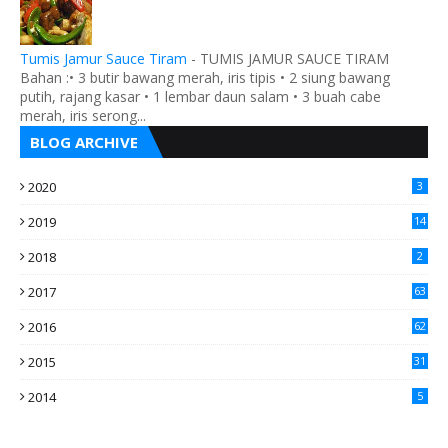
Tumis Jamur Sauce Tiram
-
TUMIS JAMUR SAUCE TIRAM
Bahan :• 3 butir bawang merah, iris tipis • 2 siung bawang
putih, rajang kasar • 1 lembar daun salam • 3 buah cabe
merah, iris serong...
BLOG ARCHIVE
2020
3
2019
14
2018
2
2017
63
2016
62
5
2015
31
4
2014
5