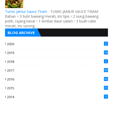
Tumis Jamur Sauce Tiram
-
TUMIS JAMUR SAUCE TIRAM
Bahan :• 3 butir bawang merah, iris tipis • 2 siung bawang
putih, rajang kasar • 1 lembar daun salam • 3 buah cabe
merah, iris serong...
BLOG ARCHIVE
2020
3
2019
14
2018
2
2017
63
2016
62
5
2015
31
4
2014
5