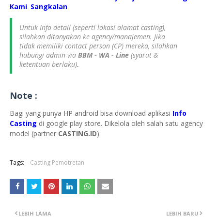
Kami
S
angkalan
-
Untuk Info detail (seperti lokasi alamat casting),
silahkan ditanyakan ke agency/manajemen. Jika
tidak memiliki contact person (CP) mereka, silahkan
hubungi admin via
BBM - WA - Line
(syarat &
ketentuan berlaku)
.
Note :
Bagi yang punya HP android bisa download aplikasi
Info
Casting
di google play store. Dikelola oleh salah satu agency
model (partner
CASTING.ID
).
Tags:
Casting Pemotretan
LEBIH LAMA
LEBIH BARU