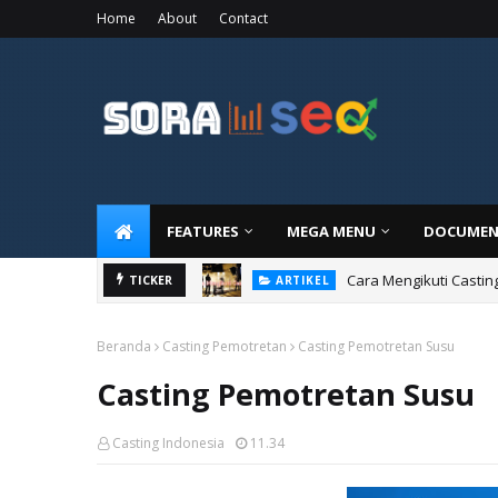
Home
About
Contact
FEATURES
MEGA MENU
DOCUMEN
Cara Mengikuti Castin
TICKER
ARTIKEL
Beranda
Casting Pemotretan
Casting Pemotretan Susu
Casting Pemotretan Susu
Casting Indonesia
11.34