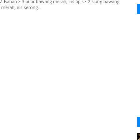
han :• 3 butir bawang merah, iris tipis • 2 siung bawang
merah, iris serong...