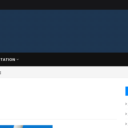
TATION
g