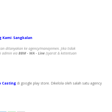
g Kami
S
angkalan
-
ahkan ditanyakan ke agency/manajemen. Jika tidak
gi admin via
BBM - WA - Line
(syarat & ketentuan
o Casting
di google play store. Dikelola oleh salah satu agency