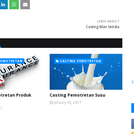
LEBIH BARU
Casting Iklan Setrika
PEMOTRETAN
CASTING PEMOTRETAN
T
tretan Produk
Casting Pemotretan Susu
January 05, 2017
17