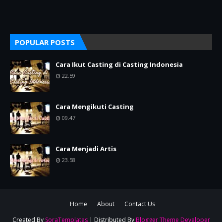
POPULAR POSTS
Cara Ikut Casting di Casting Indonesia
22.59
Cara Mengikuti Casting
09.47
Cara Menjadi Artis
23.58
Home
About
Contact Us
Created By
SoraTemplates
| Distributed By
Blogger Theme Developer