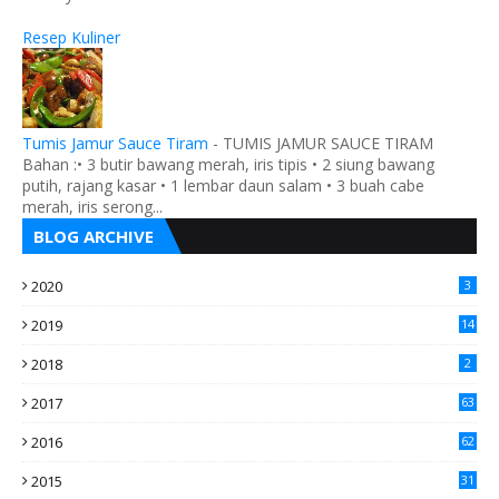
Resep Kuliner
Tumis Jamur Sauce Tiram
-
TUMIS JAMUR SAUCE TIRAM
Bahan :• 3 butir bawang merah, iris tipis • 2 siung bawang
putih, rajang kasar • 1 lembar daun salam • 3 buah cabe
merah, iris serong...
BLOG ARCHIVE
2020
3
2019
14
2018
2
2017
63
2016
62
5
2015
31
4