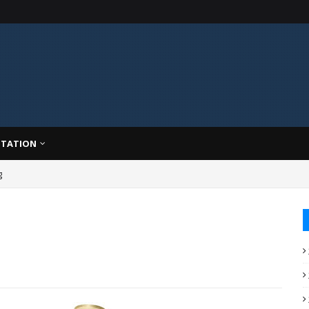
TATION
g