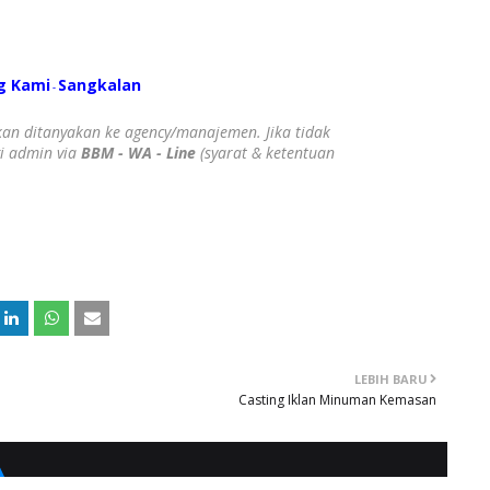
g Kami
S
angkalan
-
ahkan ditanyakan ke agency/manajemen. Jika tidak
gi admin via
BBM - WA - Line
(syarat & ketentuan
LEBIH BARU
Casting Iklan Minuman Kemasan