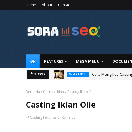
Home
About
Contact
FEATURES
MEGA MENU
DOCUMEN
Cara Mengikuti Castin
ARTIKEL
TICKER
Cara Menjadi Artis
ARTIKEL
Beranda
Casting Iklan
Casting Iklan Olie
Casting Iklan Olie
Casting Indonesia
18.06