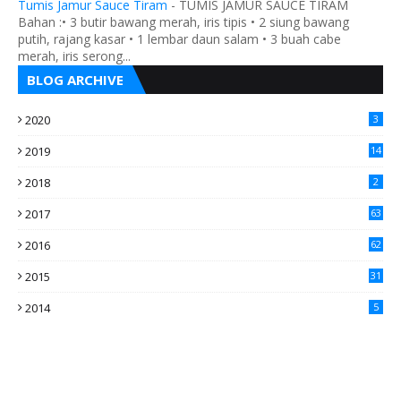
Tumis Jamur Sauce Tiram
-
TUMIS JAMUR SAUCE TIRAM
Bahan :• 3 butir bawang merah, iris tipis • 2 siung bawang
putih, rajang kasar • 1 lembar daun salam • 3 buah cabe
merah, iris serong...
BLOG ARCHIVE
2020
3
2019
14
2018
2
2017
63
2016
62
5
2015
31
4
2014
5