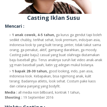
Casting Iklan Susu
Mencari :
1 anak cowok, 4-5 tahun,
ga kurus ga gendut tapi boleh
sedikit chubby, terlihat sehat, look premium, indo/pan asia,
indonesia look tp yang kulit terang, pinter, tidak takut sama
orang, ga penakut, aktif, gampang diarahkan, ga moody.
Casting pake baju2 casual yang buat olahraga diutamakan
baju baseball gitu. Terus anaknya suruh liat video anak-anak
yg main baseball yaah, liatin yg adegan mukul bolanya.
1 bapak 28-30 tahun,
good looking, indo, pan asia,
indonesia look. Kebapakan, bisa ngemong anak, kulit
terang. Badannya atletis, look sehat. Costum pake kaos
dan celana panjang yang bodyfit.
Media :
all media non billboard, kontrak 1 tahun,
Shooting :
19 September 2016