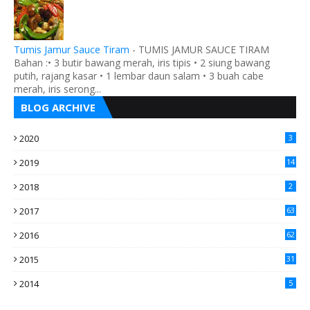
Tumis Jamur Sauce Tiram
-
TUMIS JAMUR SAUCE TIRAM
Bahan :• 3 butir bawang merah, iris tipis • 2 siung bawang
putih, rajang kasar • 1 lembar daun salam • 3 buah cabe
merah, iris serong...
BLOG ARCHIVE
2020
3
2019
14
2018
2
2017
63
2016
62
5
2015
31
4
2014
5