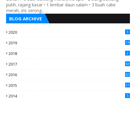
putih, rajang kasar • 1 lembar daun salam • 3 buah cabe
merah, iris serong...
BLOG ARCHIVE
2020
3
2019
14
2018
2
2017
63
2016
62
5
2015
31
4
2014
5