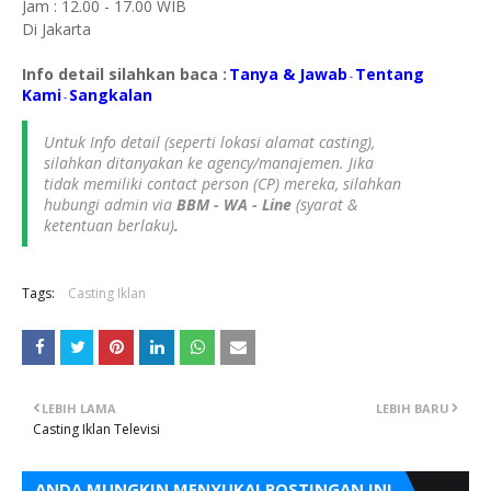
Jam : 12.00 - 17.00 WIB
Di Jakarta
Info detail silahkan baca :
Tanya & Jawab
Tentang
-
Kami
S
angkalan
-
Untuk Info detail (seperti lokasi alamat casting),
silahkan ditanyakan ke agency/manajemen. Jika
tidak memiliki contact person (CP) mereka, silahkan
hubungi admin via
BBM - WA - Line
(syarat &
ketentuan berlaku)
.
Tags:
Casting Iklan
LEBIH LAMA
LEBIH BARU
Casting Iklan Televisi
ANDA MUNGKIN MENYUKAI POSTINGAN INI