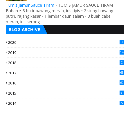
Tumis Jamur Sauce Tiram
-
TUMIS JAMUR SAUCE TIRAM
Bahan :• 3 butir bawang merah, iris tipis • 2 siung bawang
putih, rajang kasar • 1 lembar daun salam • 3 buah cabe
merah, iris serong...
BLOG ARCHIVE
2020
3
2019
14
2018
2
2017
63
2016
62
5
2015
31
4
2014
5