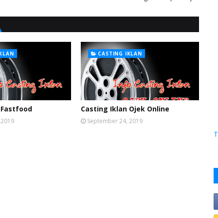
IKLAN
CASTING IKLAN
 Fastfood
Casting Iklan Ojek Online
 2019
September 24, 2019
T