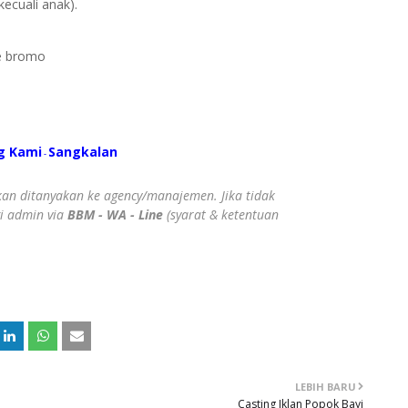
ecuali anak).
ke bromo
g Kami
S
angkalan
-
ahkan ditanyakan ke agency/manajemen. Jika tidak
gi admin via
BBM - WA - Line
(syarat & ketentuan
LEBIH BARU
Casting Iklan Popok Bayi