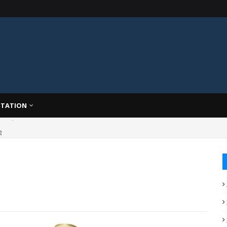
TATION
g