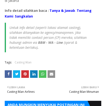
di Jakarta
Info detail silahkan baca :
Tanya & Jawab
Tentang
-
Kami
S
angkalan
-
Untuk Info detail (seperti lokasi alamat casting),
silahkan ditanyakan ke agency/manajemen. Jika
tidak memiliki contact person (CP) mereka, silahkan
hubungi admin via
BBM - WA - Line
(syarat &
ketentuan berlaku)
.
Tags:
Casting Iklan
LEBIH LAMA
LEBIH BARU
Casting Iklan Airlines
Casting Iklan Minuman
ANDA MUNGKIN MENYUKAI POSTINGAN INI