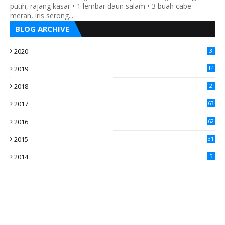
putih, rajang kasar • 1 lembar daun salam • 3 buah cabe
merah, iris serong...
BLOG ARCHIVE
2020
3
2019
14
2018
2
2017
63
2016
62
5
2015
31
4
2014
5