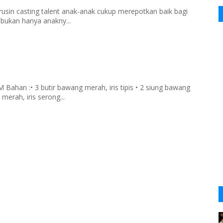
rusin casting talent anak-anak cukup merepotkan baik bagi
 bukan hanya anakny...
han :• 3 butir bawang merah, iris tipis • 2 siung bawang
merah, iris serong...