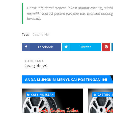
Untuk Info detail (seperti lokasi alamat casting), sil
memiliki contact person (CP) mereka, silahkan hubun
berlaku)
.
Tags:
Casting Iklan
Facebook
Twitter
LEBIH LAMA
Casting Iklan AC
ANDA MUNGKIN MENYUKAI POSTINGAN INI
CASTING IKLAN
CASTING 