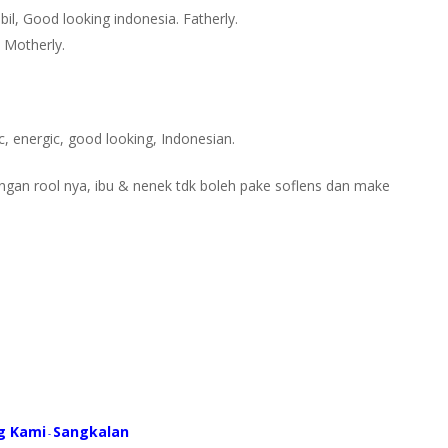
il, Good looking indonesia. Fatherly.
 Motherly.
, energic, good looking, Indonesian.
ngan rool nya, ibu & nenek tdk boleh pake soflens dan make
g Kami
S
angkalan
-