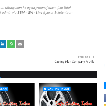
ahkan ditanyakan ke agency/manajemen. Jika tidak
gi admin via
BBM - WA - Line
(syarat & ketentuan
LEBIH BARU
Casting Iklan Company Profile
T
IKLAN
CASTING IKLAN