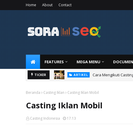
Home
About
Contact
FEATURES
MEGA MENU
DOCUMEN
Cara Mengikuti Castin
TICKER
ARTIKEL
Beranda
Casting Iklan
Casting Iklan Mobil
Casting Iklan Mobil
Casting Indonesia
17.13