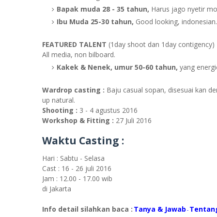
Bapak muda 28 - 35 tahun,
Harus jago nyetir mob
Ibu Muda 25-30 tahun,
Good looking, indonesian.
FEATURED TALENT
(1day shoot dan 1day contigency)
All media, non bilboard.
Kakek & Nenek, umur 50-60 tahun,
yang energic
Wardrop casting :
Baju casual sopan, disesuai kan de
up natural.
Shooting :
3 - 4 agustus 2016
Workshop & Fitting :
27 Juli 2016
Waktu Casting :
Hari : Sabtu - Selasa
Cast : 16 - 26 juli 2016
Jam : 12.00 - 17.00 wib
di Jakarta
Info detail silahkan baca :
Tanya & Jawab
Tentan
-