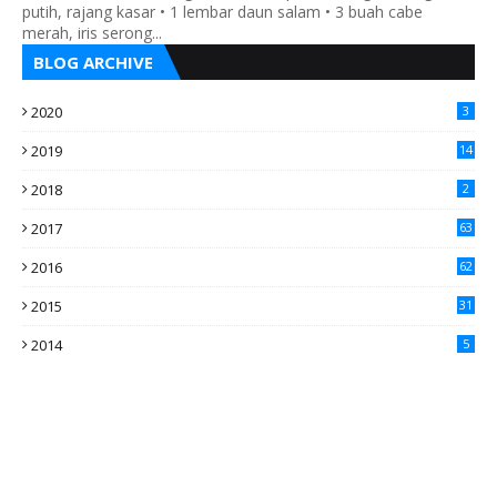
putih, rajang kasar • 1 lembar daun salam • 3 buah cabe
merah, iris serong...
BLOG ARCHIVE
2020
3
2019
14
2018
2
2017
63
2016
62
5
2015
31
4
2014
5