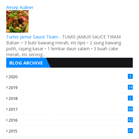
Resep Kuliner
Tumis Jamur Sauce Tiram
-
TUMIS JAMUR SAUCE TIRAM
Bahan :• 3 butir bawang merah, iris tipis • 2 siung bawang
putih, rajang kasar • 1 lembar daun salam • 3 buah cabe
merah, iris serong...
BLOG ARCHIVE
2020
3
2019
14
2018
2
2017
63
2016
62
5
2015
31
4