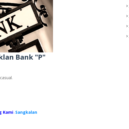
klan Bank "P"
casual.
g Kami
Sangkalan
-