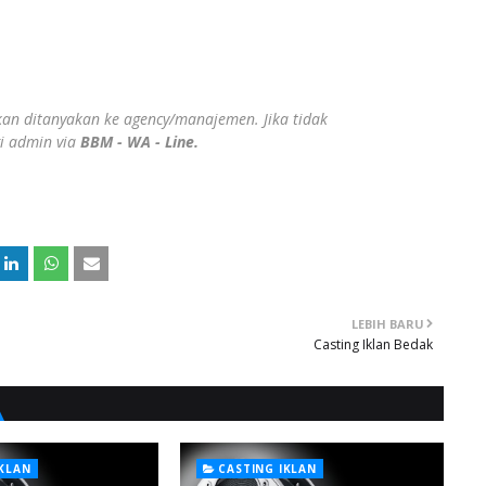
ahkan ditanyakan ke agency/manajemen. Jika tidak
gi admin via
BBM - WA - Line.
LEBIH BARU
Casting Iklan Bedak
IKLAN
CASTING IKLAN