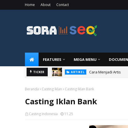
Home
About
Contact
FEATURES
MEGA MENU
DOCUMEN
Cara Menjadi Artis
TICKER
ARTIKEL
Beranda
Casting Iklan
Casting Iklan Bank
Casting Iklan Bank
Casting Indonesia
11.25