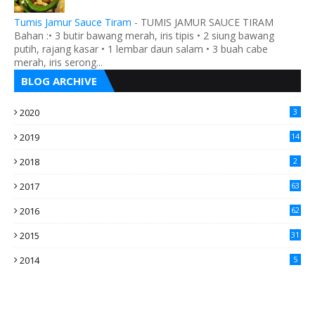
Tumis Jamur Sauce Tiram
-
TUMIS JAMUR SAUCE TIRAM
Bahan :• 3 butir bawang merah, iris tipis • 2 siung bawang
putih, rajang kasar • 1 lembar daun salam • 3 buah cabe
merah, iris serong...
BLOG ARCHIVE
2020
3
2019
14
2018
2
2017
63
2016
62
5
2015
31
4
2014
5