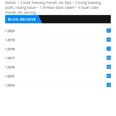
Bahan :• 3 butir bawang merah, iris tipis • 2 siung bawang
putih, rajang kasar • 1 lembar daun salam • 3 buah cabe
merah, iris serong...
BLOG ARCHIVE
2020
3
2019
14
2018
2
2017
63
2016
62
5
2015
31
4
2014
5