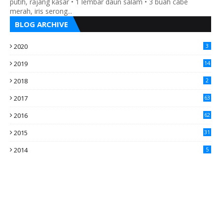
putih, rajang kasar • 1 lembar daun salam • 3 buah cabe
merah, iris serong...
BLOG ARCHIVE
2020
3
2019
14
2018
2
2017
63
2016
62
5
2015
31
4
2014
5