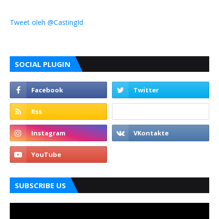
Tweet oleh @CastingId
SOCIAL PLUGIN
SUBSCRIBE US