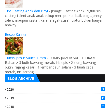
Tips Casting Anak dan Bayi
-
[image: Casting Anak] Ngurusin
casting talent anak-anak cukup merepotkan baik bagi agency
talent maupun caster, karena agak susah diatur bukan hanya
anakny...
Resep Kuliner
Tumis Jamur Sauce Tiram
-
TUMIS JAMUR SAUCE TIRAM
Bahan :• 3 butir bawang merah, iris tipis • 2 siung bawang
putih, rajang kasar • 1 lembar daun salam • 3 buah cabe
merah, iris serong...
BLOG ARCHIVE
2020
3
2019
14
2018
2