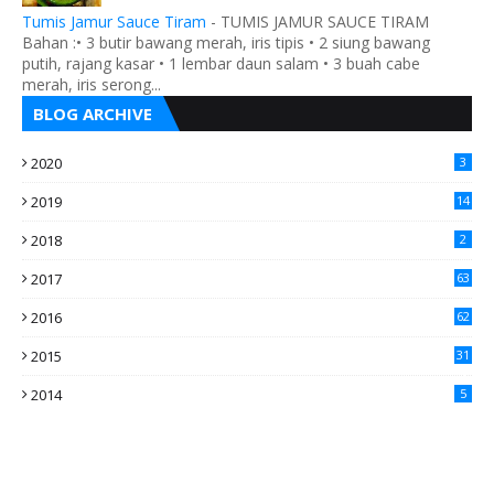
Tumis Jamur Sauce Tiram
-
TUMIS JAMUR SAUCE TIRAM
Bahan :• 3 butir bawang merah, iris tipis • 2 siung bawang
putih, rajang kasar • 1 lembar daun salam • 3 buah cabe
merah, iris serong...
BLOG ARCHIVE
2020
3
2019
14
2018
2
2017
63
2016
62
5
2015
31
4
2014
5