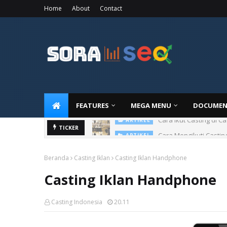
Home
About
Contact
FEATURES
MEGA MENU
DOCUMEN
Cara Ikut Casting di C
ARTIKEL
Cara Mengikuti Castin
TICKER
ARTIKEL
Beranda
Casting Iklan
Casting Iklan Handphone
Casting Iklan Handphone
Casting Indonesia
20.11