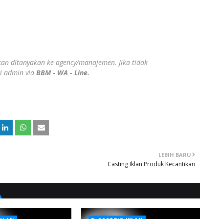
ahkan ditanyakan ke agency/manajemen. Jika tidak
gi admin via
BBM - WA - Line.
LEBIH BARU
Casting Iklan Produk Kecantikan