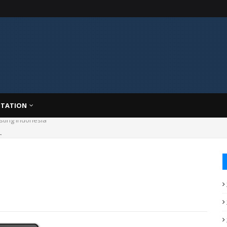
TATION
asting Indonesia
g