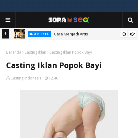
Cara Menjadi Artis
ARTIKEL
Casting Iklan Jam dan Obat Nyamuk
CASTING IKLAN
Beranda
Casting Iklan
Casting Iklan Popok Bayi
Casting Iklan Popok Bayi
Casting Indonesia
12.40