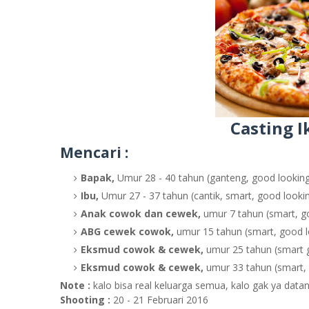
Casting I
Mencari :
Bapak,
Umur 28 - 40 tahun (ganteng, good looking, 
Ibu,
Umur 27 - 37 tahun (cantik, smart, good looking
Anak cowok dan cewek,
umur 7 tahun (smart, goo
ABG cewek cowok,
umur 15 tahun (smart, good loo
Eksmud cowok & cewek,
umur 25 tahun (smart go
Eksmud cowok & cewek,
umur 33 tahun (smart, g
Note :
kalo bisa real keluarga semua, kalo gak ya datan
Shooting :
20 - 21 Februari 2016