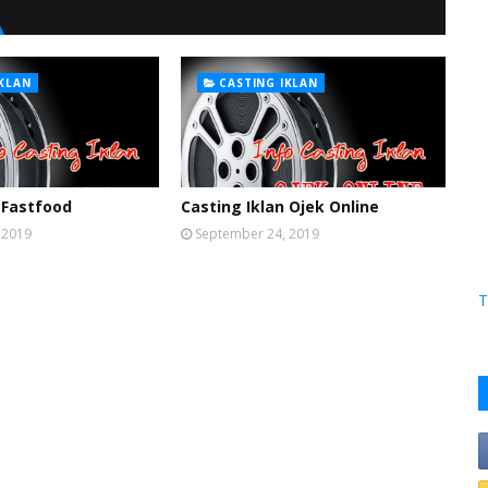
IKLAN
CASTING IKLAN
 Fastfood
Casting Iklan Ojek Online
 2019
September 24, 2019
T