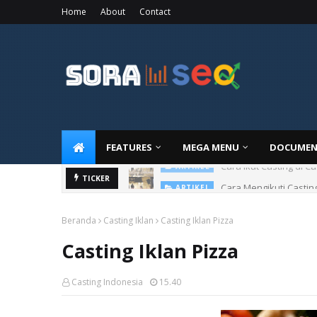
Home
About
Contact
FEATURES
MEGA MENU
DOCUMEN
Cara Mengikuti Castin
TICKER
ARTIKEL
Beranda
Casting Iklan
Casting Iklan Pizza
Casting Iklan Pizza
Casting Indonesia
15.40