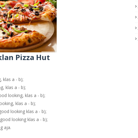
klan Pizza Hut
klas a - b);
, klas a - b);
d looking, klas a - b);
king, klas a - b);
od looking klas a - b);
ood looking klas a - b);
g aja.