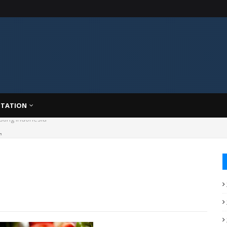
TATION
g