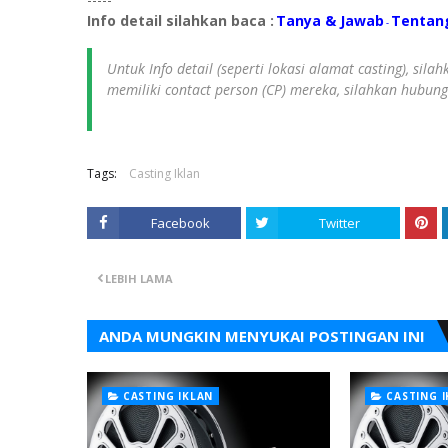
Info detail silahkan baca :
Tanya & Jawab
Tentan
-
Untuk Info detail (seperti lokasi alamat casting), sil
memiliki contact person (CP) mereka, silahkan hubun
Tags:
Casting Iklan
Facebook
Twitter
LEBIH LAMA
ANDA MUNGKIN MENYUKAI POSTINGAN INI
CASTING IKLAN
CASTING 