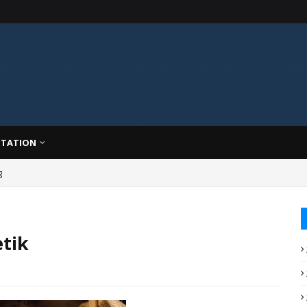
TATION
g
etik