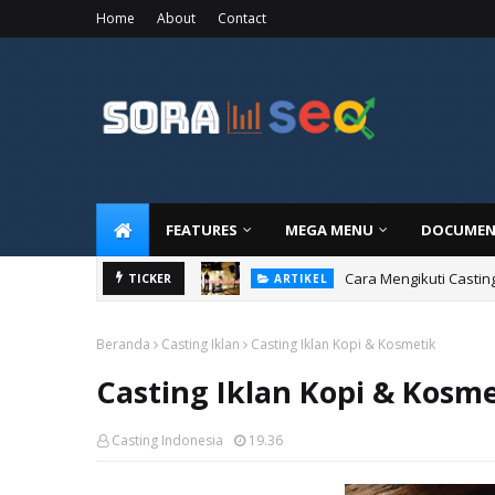
Home
About
Contact
FEATURES
MEGA MENU
DOCUMEN
Cara Mengikuti Castin
TICKER
ARTIKEL
Beranda
Casting Iklan
Casting Iklan Kopi & Kosmetik
Casting Iklan Kopi & Kosm
Casting Indonesia
19.36