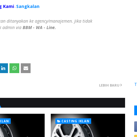
g Kami
Sangkalan
-
ahkan ditanyakan ke agency/manajemen. Jika tidak
gi admin via
BBM - WA - Line.
T
LEBIH BARU
IKLAN
CASTING IKLAN