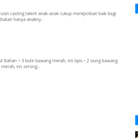
rusin casting talent anak-anak cukup merepotkan baik bagi
 bukan hanya anakny...
han :• 3 butir bawang merah, iris tipis • 2 siung bawang
merah, iris serong...