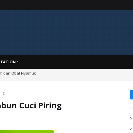
TATION
Jam dan Obat Nyamuk
astfood
ing
abun Cuci Piring