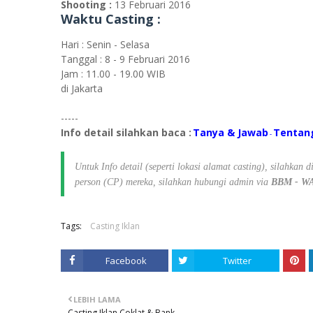
Shooting :
13 Februari 2016
Waktu Casting :
Hari : Senin - Selasa
Tanggal : 8 - 9 Februari 2016
Jam : 11.00 - 19.00 WIB
di Jakarta
-----
Info detail silahkan baca :
Tanya & Jawab
Tentan
-
Untuk Info detail (seperti lokasi alamat casting), silahkan
person (CP) mereka, silahkan hubungi admin via
BBM - WA 
Tags:
Casting Iklan
Facebook
Twitter
LEBIH LAMA
Casting Iklan Coklat & Bank