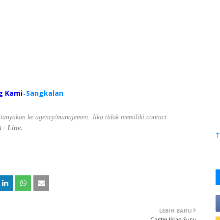
g Kami
Sangkalan
-
 ditanyakan ke agency/manajemen. Jika tidak memiliki contact
- Line.
T
LEBIH BARU
Castin Iklan Susu