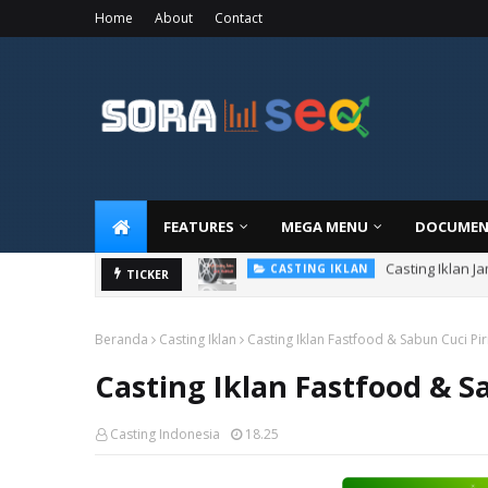
Home
About
Contact
FEATURES
MEGA MENU
DOCUMEN
Casting Iklan 
CASTING IKLAN
Casting Iklan F
TICKER
CASTING IKLAN
Beranda
Casting Iklan
Casting Iklan Fastfood & Sabun Cuci Pir
Casting Iklan Fastfood & S
Casting Indonesia
18.25