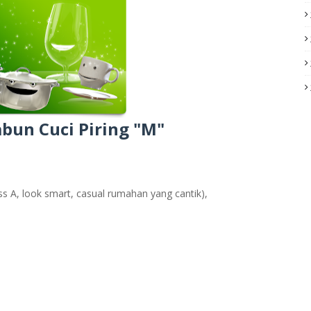
abun Cuci Piring "M"
ass A, look smart, casual rumahan yang cantik),