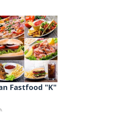
an Fastfood "K"
h.