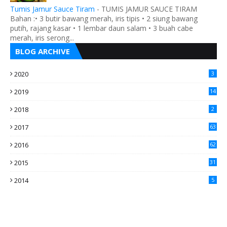
Tumis Jamur Sauce Tiram
-
TUMIS JAMUR SAUCE TIRAM
Bahan :• 3 butir bawang merah, iris tipis • 2 siung bawang
putih, rajang kasar • 1 lembar daun salam • 3 buah cabe
merah, iris serong...
BLOG ARCHIVE
2020
3
2019
14
2018
2
2017
63
2016
62
5
2015
31
4
2014
5