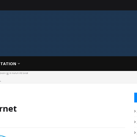
TATION
asting Indonesia
g
ernet