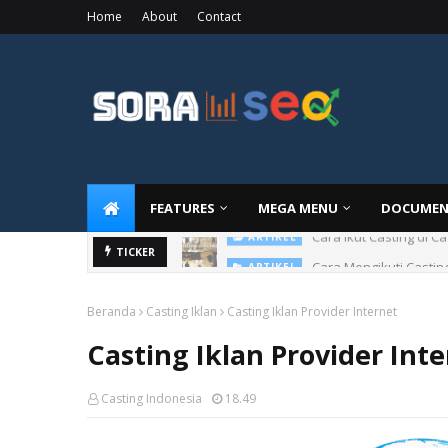
Home
About
Contact
FEATURES
MEGA MENU
DOCUMEN
Cara Ikut Casting di C
ARTIKEL
Cara Mengikuti Castin
TICKER
ARTIKEL
Beranda
Casting Iklan
Casting Iklan Provider Internet
Casting Iklan Provider Int
Casting Indonesia
18.49