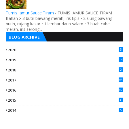
Tumis Jamur Sauce Tiram
-
TUMIS JAMUR SAUCE TIRAM
Bahan :• 3 butir bawang merah, iris tipis • 2 siung bawang
putih, rajang kasar • 1 lembar daun salam • 3 buah cabe
merah, iris serong...
BLOG ARCHIVE
2020
3
2019
14
2018
2
2017
63
2016
62
5
2015
31
4
2014
5