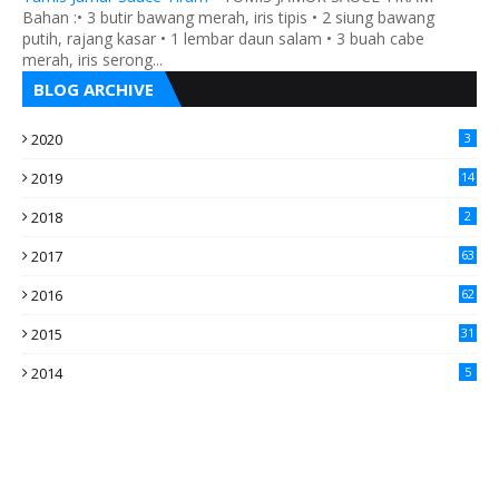
Bahan :• 3 butir bawang merah, iris tipis • 2 siung bawang
putih, rajang kasar • 1 lembar daun salam • 3 buah cabe
merah, iris serong...
BLOG ARCHIVE
2020
3
2019
14
2018
2
2017
63
2016
62
5
2015
31
4
2014
5