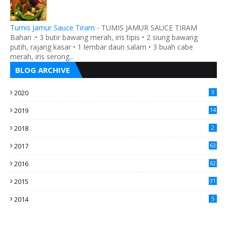
Tumis Jamur Sauce Tiram
-
TUMIS JAMUR SAUCE TIRAM
Bahan :• 3 butir bawang merah, iris tipis • 2 siung bawang
putih, rajang kasar • 1 lembar daun salam • 3 buah cabe
merah, iris serong...
BLOG ARCHIVE
2020
3
2019
14
2018
2
2017
63
2016
62
5
2015
31
4
2014
5