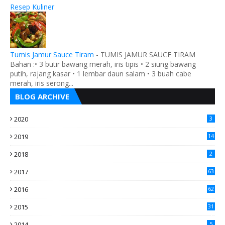
Resep Kuliner
Tumis Jamur Sauce Tiram
-
TUMIS JAMUR SAUCE TIRAM
Bahan :• 3 butir bawang merah, iris tipis • 2 siung bawang
putih, rajang kasar • 1 lembar daun salam • 3 buah cabe
merah, iris serong...
BLOG ARCHIVE
2020
3
2019
14
2018
2
2017
63
2016
62
5
2015
31
4
2014
5