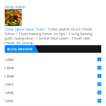
Resep Kuliner
Tumis Jamur Sauce Tiram
-
TUMIS JAMUR SAUCE TIRAM
Bahan :• 3 butir bawang merah, iris tipis • 2 siung bawang
putih, rajang kasar • 1 lembar daun salam • 3 buah cabe
merah, iris serong...
BLOG ARCHIVE
2020
3
2019
14
2018
2
2017
63
2016
62
5
2015
31
4