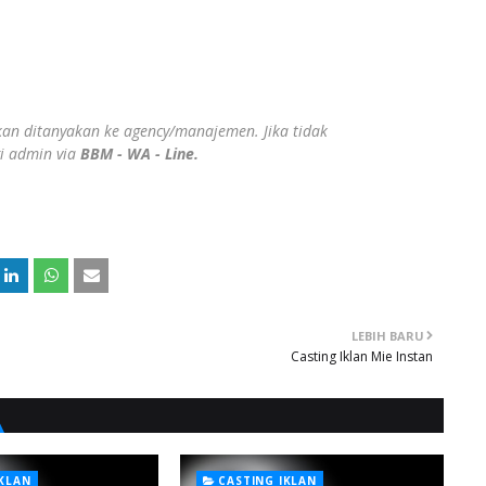
ahkan ditanyakan ke agency/manajemen. Jika tidak
gi admin via
BBM - WA - Line.
LEBIH BARU
Casting Iklan Mie Instan
IKLAN
CASTING IKLAN