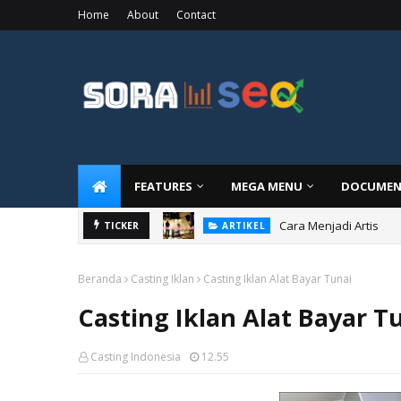
Home
About
Contact
FEATURES
MEGA MENU
DOCUMEN
Cara Menjadi Artis
TICKER
ARTIKEL
Beranda
Casting Iklan
Casting Iklan Alat Bayar Tunai
Casting Iklan Alat Bayar T
Casting Indonesia
12.55