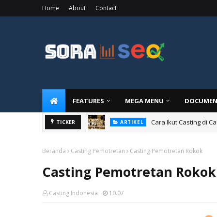
Home
About
Contact
FEATURES
MEGA MENU
DOCUMEN
Cara Ikut Casting di C
TICKER
ARTIKEL
Beranda
Casting Pemotretan
Casting Pemotretan Rokok
Casting Pemotretan Rokok
Casting Indonesia
10.07