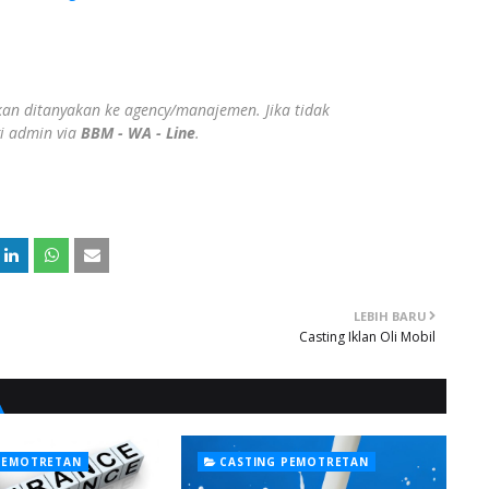
ahkan ditanyakan ke agency/manajemen. Jika tidak
gi admin via
BBM - WA - Line
.
LEBIH BARU
Casting Iklan Oli Mobil
PEMOTRETAN
CASTING PEMOTRETAN