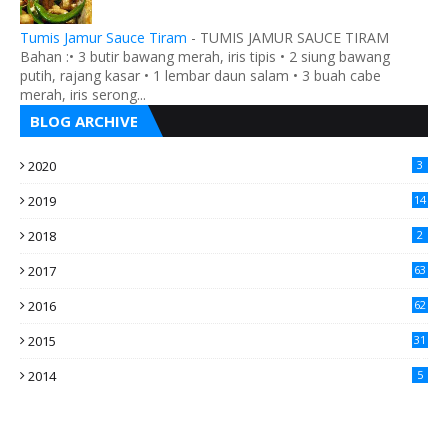
Tumis Jamur Sauce Tiram
-
TUMIS JAMUR SAUCE TIRAM
Bahan :• 3 butir bawang merah, iris tipis • 2 siung bawang
putih, rajang kasar • 1 lembar daun salam • 3 buah cabe
merah, iris serong...
BLOG ARCHIVE
2020
3
2019
14
2018
2
2017
63
2016
62
5
2015
31
4
2014
5