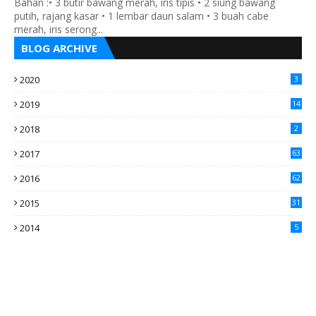
Bahan :• 3 butir bawang merah, iris tipis • 2 siung bawang
putih, rajang kasar • 1 lembar daun salam • 3 buah cabe
merah, iris serong...
BLOG ARCHIVE
2020
3
2019
14
2018
2
2017
63
2016
62
5
2015
31
4
2014
5